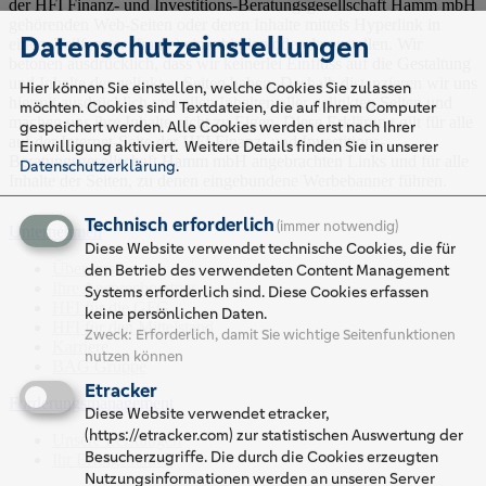
der HFI Finanz- und Investitions-Beratungsgesellschaft Hamm mbH
gehörenden Web-Seiten oder deren Inhalte mittels Hyperlink in
Datenschutzeinstellungen
einem Teilfenster (frame) einzubinden oder darzustellen. Wir
betonen ausdrücklich, dass wir keinerlei Einfluss auf die Gestaltung
und Inhalte der gelinkten Seiten haben. Deshalb distanzieren wir uns
Hier können Sie einstellen, welche Cookies Sie zulassen
hiermit ausdrücklich von allen Inhalten aller gelinkten Seiten und
möchten. Cookies sind Textdateien, die auf Ihrem Computer
machen uns ihre Inhalte nicht zu Eigen. Diese Erklärung gilt für alle
gespeichert werden. Alle Cookies werden erst nach Ihrer
auf der Internet-Seite der HFI Finanz- und Investitions-
Einwilligung aktiviert.
Weitere Details finden Sie in unserer
Beratungsgesellschaft Hamm mbH angebrachten Links und für alle
Datenschutzerklärung
.
Inhalte der Seiten, zu denen eingebundene Werbebanner führen.
Technisch erforderlich
(immer notwendig)
Unternehmen
Diese Website verwendet technische Cookies, die für
Über uns
den Betrieb des verwendeten Content Management
Ihre Ansprechpartner
Systems erforderlich sind. Diese Cookies erfassen
HFI für die GFG
keine persönlichen Daten.
HFI für den Mittelstand
Zweck
:
Erforderlich, damit Sie wichtige Seitenfunktionen
Karriere
nutzen können
BAG Gruppe
Etracker
Forderungsmanagement
Diese Website verwendet etracker,
(https://etracker.com) zur statistischen Auswertung der
Unsere Leistungen
Besucherzugriffe. Die durch die Cookies erzeugten
Ihr Erfolgsmodell
Nutzungsinformationen werden an unseren Server