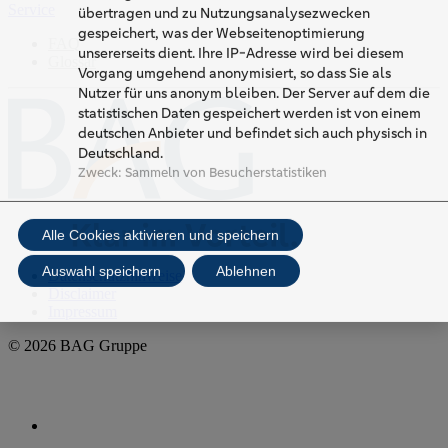
Service
übertragen und zu Nutzungsanalysezwecken
gespeichert, was der Webseitenoptimierung
FAQ
unsererseits dient. Ihre IP-Adresse wird bei diesem
Glossar
Vorgang umgehend anonymisiert, so dass Sie als
Nutzer für uns anonym bleiben. Der Server auf dem die
statistischen Daten gespeichert werden ist von einem
deutschen Anbieter und befindet sich auch physisch in
Deutschland.
Zweck
:
Sammeln von Besucherstatistiken
Alle Cookies aktivieren und speichern
Auswahl speichern
Ablehnen
Datenschutzhinweise
Disclaimer
Impressum
© 2026 BAG Gruppe