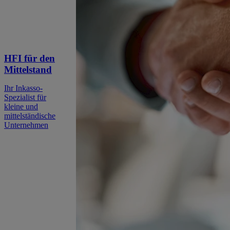
HFI für den
Mittelstand
Ihr Inkasso-
Spezialist für
kleine und
mittelständische
Unternehmen