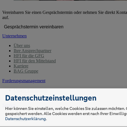
Vereinbaren Sie einen Gesprächstermin oder nehmen Sie direkt Konta
auf.
Gesprächstermin vereinbaren
Unternehmen
Über uns
Ihre Ansprechpartner
HFI für die GFG
HFI für den Mittelstand
Karriere
BAG Gruppe
Forderungsmanagement
Unsere Leistungen
Ihr Erfolgsmodell
Datenschutzeinstellungen
Service
Hier können Sie einstellen, welche Cookies Sie zulassen möchten. 
gespeichert werden. Alle Cookies werden erst nach Ihrer Einwilligu
FAQ
Datenschutzerklärung
.
Glossar