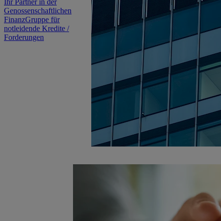
Ihr Partner in der
Genossenschaftlichen
FinanzGruppe für
notleidende Kredite /
Forderungen